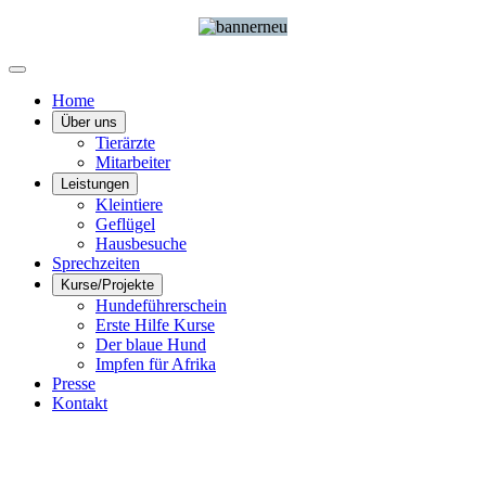
Home
Über uns
Tierärzte
Mitarbeiter
Leistungen
Kleintiere
Geflügel
Hausbesuche
Sprechzeiten
Kurse/Projekte
Hundeführerschein
Erste Hilfe Kurse
Der blaue Hund
Impfen für Afrika
Presse
Kontakt