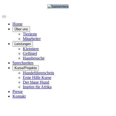
Home
Über uns
Tierärzte
Mitarbeiter
Leistungen
Kleintiere
Geflügel
Hausbesuche
Sprechzeiten
Kurse/Projekte
Hundeführerschein
Erste Hilfe Kurse
Der blaue Hund
Impfen für Afrika
Presse
Kontakt