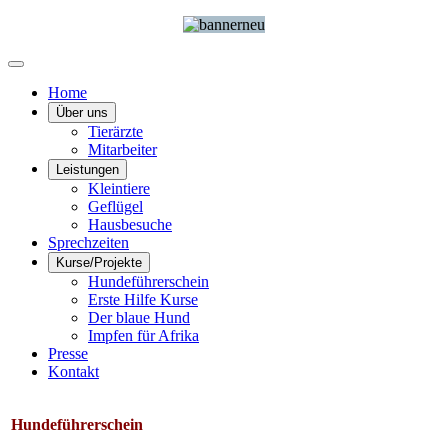
Home
Über uns
Tierärzte
Mitarbeiter
Leistungen
Kleintiere
Geflügel
Hausbesuche
Sprechzeiten
Kurse/Projekte
Hundeführerschein
Erste Hilfe Kurse
Der blaue Hund
Impfen für Afrika
Presse
Kontakt
Hundeführerschein