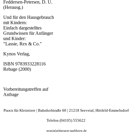
Feddersen-Petersen, D. U.
(Herausg.)
Und für den Hausgebrauch
mit Kindern:
Einfach dargestelltes
Grundwissen für Anfänger
und Kinder:
"Lassie, Rex & Co."
Kynos Verlag,
ISBN 9783933228116
Rehage (2000)
Vorbereitungstreffen auf
Anfrage
Praxis für Kleintiere |
Bahnhofstraße
60 | 21218 Seevetal, Hittfeld-Emmelndorf
Telefon (04105) 555622
praxis(at)tierarzt-taubhorn.de