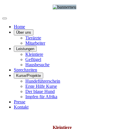
Home
Über uns
Tierärzte
Mitarbeiter
Leistungen
Kleintiere
Geflügel
Hausbesuche
Sprechzeiten
Kurse/Projekte
Hundeführerschein
Erste Hilfe Kurse
Der blaue Hund
Impfen für Afrika
Presse
Kontakt
Kleintiere